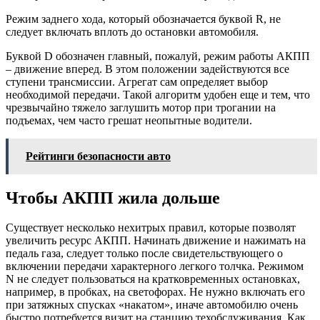
Режим заднего хода, который обозначается буквой R, не
следует включать вплоть до остановки автомобиля.
Буквой D обозначен главный, пожалуй, режим работы АКПП
– движение вперед. В этом положении задействуются все
ступени трансмиссии. Агрегат сам определяет выбор
необходимой передачи. Такой алгоритм удобен еще и тем, что
чрезвычайно тяжело заглушить мотор при трогании на
подъемах, чем часто грешат неопытные водители.
Рейтинги безопасности авто
Чтобы АКПП жила дольше
Существует несколько нехитрых правил, которые позволят
увеличить ресурс АКПП. Начинать движение и нажимать на
педаль газа, следует только после свидетельствующего о
включении передачи характерного легкого толчка. Режимом
N не следует пользоваться на кратковременных остановках,
например, в пробках, на светофорах. Не нужно включать его
при затяжных спусках «накатом», иначе автомобилю очень
быстро потребуется визит на станцию техобслуживания. Как