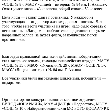
«СОШ № 8», МАОУ «Лицей – интернат № 84 им. Г. Акыша».
Охват участников – 43 человека, общий охват – 58 человек.
Цель игры — захват флага противника. У каждого из
участвующих — индикатор жизни/здоровья – погоны. Для
того, чтобы вывести участника из игры, надо было сорвать с
него погоны. «Лагерь» — победитель определялся по сумме
набранных баллов: за захват флага, за количество погон
противников.
Благодаря правильной тактике и действиям победителями
стал лагерь «зеленых», команды юнармейских отрядов: МАОУ
«СОШ № 35», МБОУ «Гимназия № 29», МАОУ «СОШ № 1»,
МАОУ «Лицей – интернат № 84 им. Г. Акыша».
Все участники были награждены дипломами, победители —
подарками.
Организаторами конкурса являются местное отделение
ВВПОД «ЮНАРМИЯ», МАУ «ЦМ(П)К «Подросток», МБОУ
«СОШ № 10», Набережночелнинская МО РОГО ДОСААФ РТ,