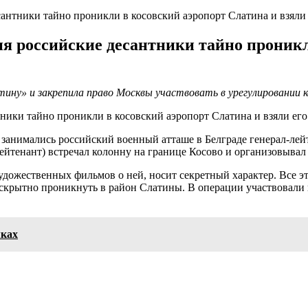
десантники тайно проникли в косовский аэропорт Слатина и взял
июня российские десантники тайно прони
О
ину» и закрепила право Москвы участвовать в урегулировании 
е занимались российский военный атташе в Белграде генерал-ле
ейтенант) встречал колонну на границе Косово и организовывал
удожественных фильмов о ней, носит секретный характер. Все эт
скрытно проникнуть в район Слатины. В операции участвовали в
мках