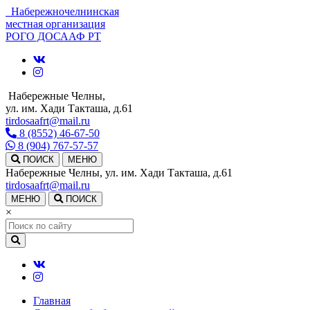
Набережночелнинская
местная организация
РОГО ДОСААФ РТ
Набережные Челны,
ул. им. Хади Такташа, д.61
tirdosaafrt@mail.ru
8 (8552) 46-67-50
8 (904) 767-57-57
ПОИСК
МЕНЮ
Набережные Челны, ул. им. Хади Такташа, д.61
tirdosaafrt@mail.ru
МЕНЮ
ПОИСК
×
Главная