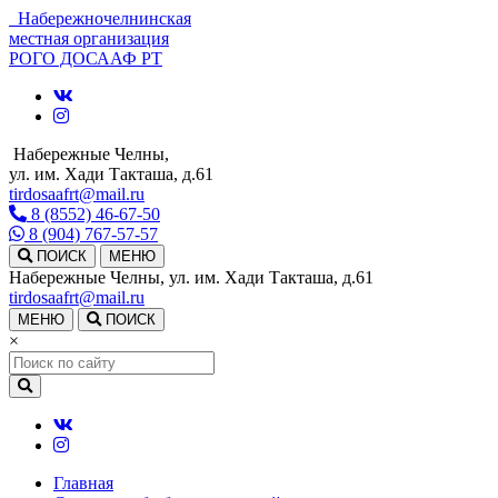
Набережночелнинская
местная организация
РОГО ДОСААФ РТ
Набережные Челны,
ул. им. Хади Такташа, д.61
tirdosaafrt@mail.ru
8 (8552) 46-67-50
8 (904) 767-57-57
ПОИСК
МЕНЮ
Набережные Челны, ул. им. Хади Такташа, д.61
tirdosaafrt@mail.ru
МЕНЮ
ПОИСК
×
Главная