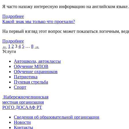
Я часто нахожу интересную информацию на английском языке. С
Подробнее
Какой знак мы только что проехали?
На первый взгляд этот вопрос может показаться логичным, ве
Подробнее
Навигация
←
1
2
3
4
5
…
8
→
Услуги
по
Автошкола, автоклассы
записям
Обучение МПОВ
Обучение охранников
Патриотика
Пулевая стрельба
Спорт
Набережночелнинская
местная организация
РОГО ДОСААФ РТ
Сведения об образовательной организации
Новости
Контакты